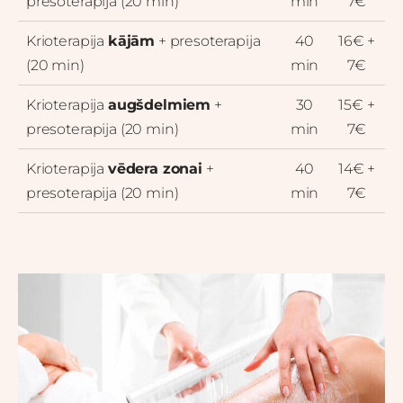
presoterapija (20 min)
min
7€
Krioterapija
kājām
+ presoterapija
40
16€ +
(20 min)
min
7€
Krioterapija
augšdelmiem
+
30
15€ +
presoterapija (20 min)
min
7€
Krioterapija
vēdera zonai
+
40
14€ +
presoterapija (20 min)
min
7€