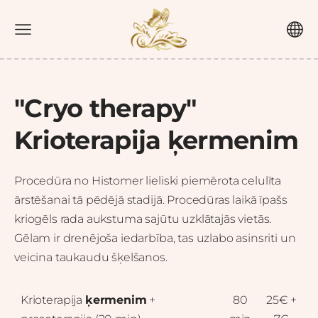
"Cryo therapy"
Krioterapija ķermenim
Procedūra no Histomer lieliski piemērota celulīta
ārstēšanai tā pēdējā stadijā. Procedūras laikā īpašs
kriogēls rada aukstuma sajūtu uzklātajās vietās.
Gēlam ir drenējoša iedarbība, tas uzlabo asinsriti un
veicina taukaudu šķelšanos.
Krioterapija
ķermenim
+
80
25€ +