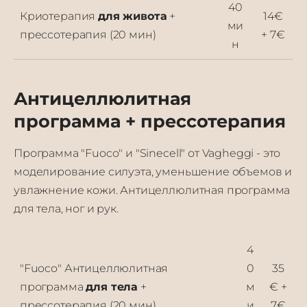
40
Криотерапия
для живота
+
14€
ми
прессотерапия (20 мин)
+ 7€
н
Антицеллюлитная
программа + прессотерапия
Программа "Fuoco" и "Sinecell" от Vagheggi - это
моделирование силуэта, уменьшение объемов и
увлажнение кожи. Антицеллюлитная программа
для тела, ног и рук.
4
"Fuoco" Антицеллюлитная
0
35
программа
для тела
+
м
€ +
прессотерапия (20 мин)
и
7€