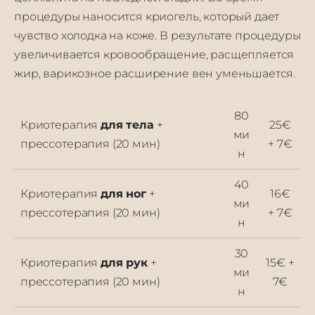
процедуры наносится криогель, который дает
чувство холодка на коже. В результате процедуры
увеличивается кровообращение, расщепляется
жир, варикозное расширение вен уменьшается.
80
Криотерапия
для тела
+
25€
ми
прессотерапия (20 мин)
+ 7€
н
40
Криотерапия
для ног
+
16€
ми
прессотерапия (20 мин)
+ 7€
н
30
Криотерапия
для рук
+
15€ +
ми
прессотерапия (20 мин)
7€
н