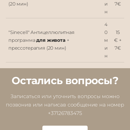
(20 мин)
и
7€
н
4
"
Sinecell
" Антицеллюлитная
0
15
программа
для живота
+
м
€ +
прессотерапия (20 мин)
и
7€
н
Остались вопросы?
Записаться или уточнить вопросы можно
позвонив или написав сообщение на номер
+37126783475