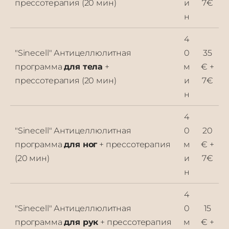
прессотерапия (20 мин)
и
7€
н
4
"
Sinecell
" Антицеллюлитная
0
35
программа
для тела
+
м
€ +
прессотерапия (20 мин)
и
7€
н
4
"
Sinecell
" Антицеллюлитная
0
20
программа
для ног
+ прессотерапия
м
€ +
(20 мин)
и
7€
н
4
"
Sinecell
" Антицеллюлитная
0
15
программа
для рук
+ прессотерапия
м
€ +