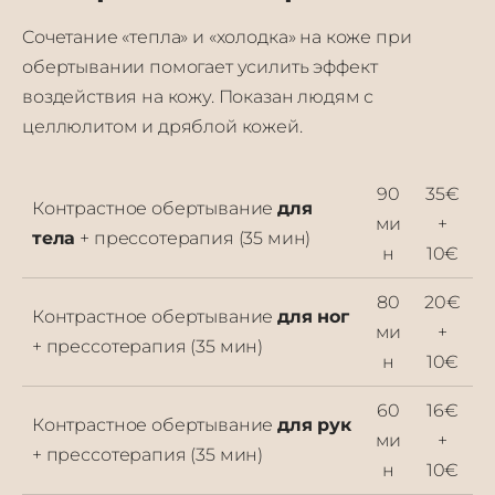
Cочетание «тепла» и «холодка» на коже при
обертывании помогает усилить эффект
воздействия на кожу. Показан людям с
целлюлитом и дряблой кожей.
90
35€
Контрастное обертывание
для
ми
+
тела
+ прессотерапия (35 мин)
н
10€
80
20€
Контрастное обертывание
для ног
ми
+
+ прессотерапия (35 мин)
н
10€
60
16€
Контрастное обертывание
для рук
ми
+
+ прессотерапия (35 мин)
н
10€