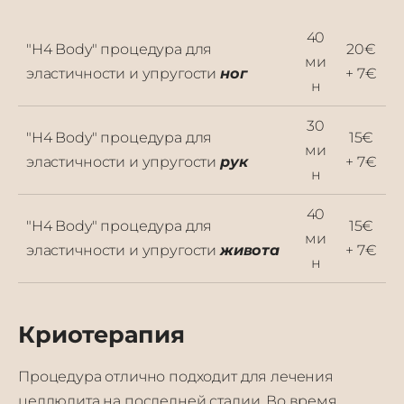
40
"H4 Body" процедура для
20€
ми
эластичности и упругости
ног
+ 7€
н
30
"H4 Body" процедура для
15€
ми
эластичности и упругости
рук
+ 7€
н
40
"H4 Body" процедура для
15€
ми
эластичности и упругости
живота
+ 7€
н
Криотерапия
Процедура отлично подходит для лечения
целлюлита на последней стадии. Во время