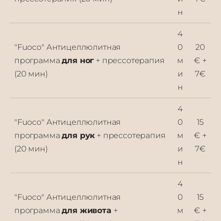
н
4
"Fuoco" Антицеллюлитная
0
20
программа
для ног
+ прессотерапия
м
€ +
(20 мин)
и
7€
н
4
"Fuoco" Антицеллюлитная
0
15
программа
для рук
+ прессотерапия
м
€ +
(20 мин)
и
7€
н
4
"Fuoco" Антицеллюлитная
0
15
программа
для живота
+
м
€ +