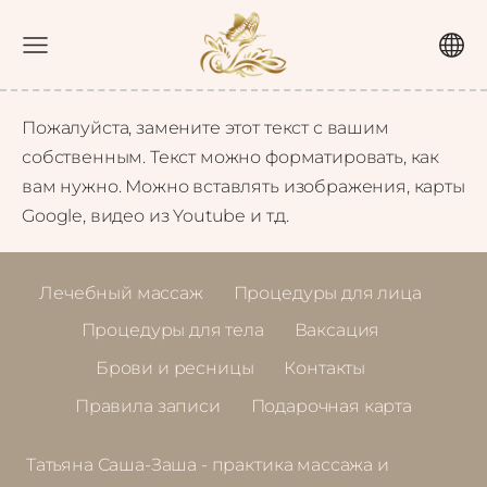
Пожалуйста, замените этот текст с вашим
собственным. Текст можно форматировать, как
вам нужно. Можно вставлять изображения, карты
Google, видео из Youtube и т.д.
Лечебный массаж
Процедуры для лица
Процедуры для тела
Ваксация
Брови и ресницы
Контакты
Правила записи
Подарочная карта
Татьяна Саша-Заша - практика массажа и