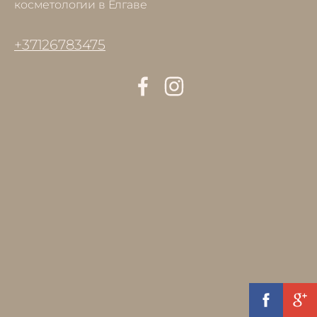
косметологии в Елгаве
+37126783475