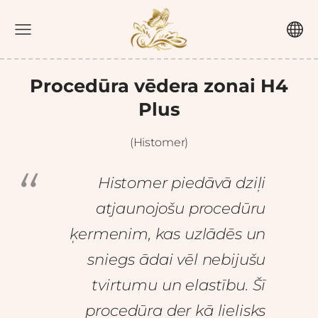
Procedūra vēdera zonai H4
Plus
(Histomer)
Histomer piedāvā dziļi
atjaunojošu procedūru
ķermenim, kas uzlādēs un
sniegs ādai vēl nebijušu
tvirtumu un elastību. Šī
procedūra der kā lielisks