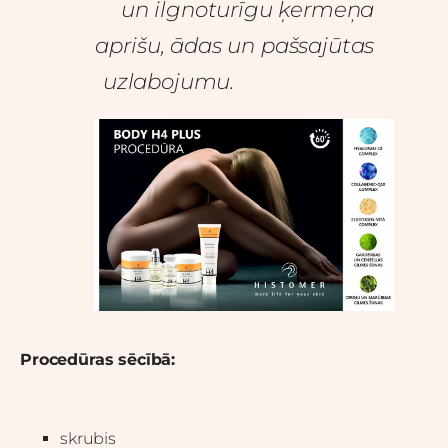
un ilgnoturīgu ķermeņa
aprišu, ādas un pašsajūtas
uzlabojumu.
Procedūras sēcībā:
skrubis