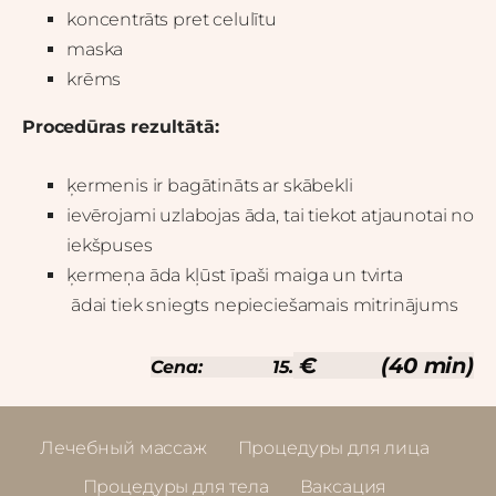
koncentrāts
pret celulītu
maska
krēms
Procedūras rezultātā:
ķermenis ir bagātināts ar skābekli
ievērojami uzlabojas āda, tai tiekot atjaunotai no
iekšpuses
ķermeņa āda kļūst īpaši maiga un tvirta
ādai tiek sniegts nepieciešamais mitrinājums
€ (40 min
)
Cena: 15.
Лечебный массаж
Процедуры для лица
Процедуры для тела
Ваксация